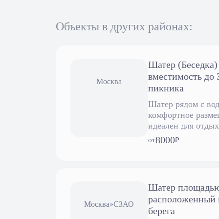
Объекты в других районах:
Шатер (Беседка) 
вместимость до 
Москва
пикника
Шатер рядом с во
комфортное разме
идеален для отдых
8000
от
₽
Шатер площадью 
расположенный в
Москва
»
СЗАО
берега