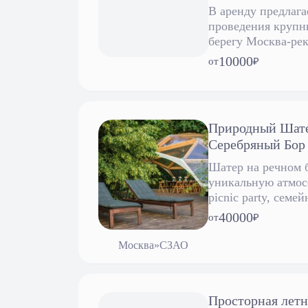
В аренду предлага
проведения крупн
берегу Москва-ре
до 200 человек.
10000
от
₽
Природный Шатер
Серебряный Бор
Шатер на речном б
уникальную атмос
picnic party, семе
рождения, интимн
40000
от
₽
церемонии, тимби
мероприятий.
Москва
»
СЗАО
Просторная летн