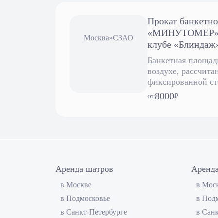
Прокат банкетно
«МИНУТОМЕР» в
Москва
»
СЗАО
клубе «Блиндаж
Банкетная площад
воздухе, рассчитан
фиксированной ст
- 120 рублей на че
8000
от
₽
Аренда шатров
Аренда
в Москве
в Мос
в Подмосковье
в Под
в Санкт-Петербурге
в Сан