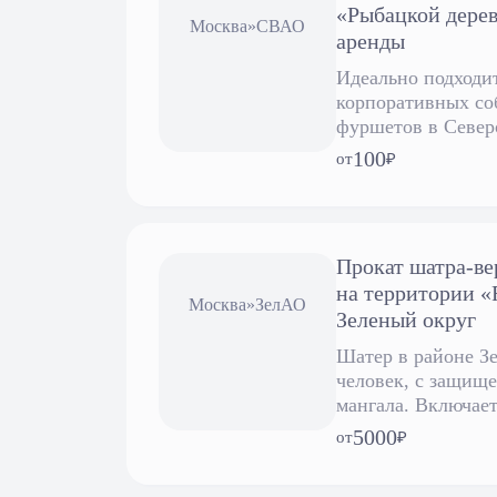
«Рыбацкой дерев
Москва
»
СВАО
аренды
Идеально подходи
корпоративных со
фуршетов в Север
административном
100
от
₽
уточнения цен об
указанным телефо
Прокат шатра-ве
на территории «F
Москва
»
ЗелАО
Зеленый округ
Шатер в районе Зе
человек, с защищ
мангала. Включает
мангал, шампуры/г
5000
от
₽
средства для розж