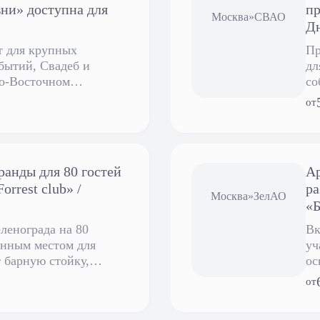
ни» доступна для
пр
Москва
»
СВАО
Д
т для крупных
Пр
бытий, Свадеб и
дл
о-Восточном
со
 округе Москвы. Для
вк
от
ращайтесь по
нам.
ранды для 80 гостей
Ар
orrest club» /
ра
Москва
»
ЗелАО
«Б
ленограда на 80
Вк
енным местом для
уч
 барную стойку,
ос
риль-решетки, уголь и
си
от
ига.
ша
фо