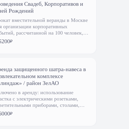
оведения Свадеб, Корпоративов и
ней Рождений
окат вместительной веранды в Москве
я организации корпоративных
бытий, рассчитанной на 100 человек,
лючая Свадьбы, Банкеты, Юбилеи.
5200
₽
енда защищенного шатра-навеса в
звлекательном комплексе
линдаж» / район ЗелАО
лючено в аренду: использование
астка с электрическими розетками,
ветительными приборами, столами,
дениями, мангалом, шестью
6000
₽
мпурами или одной гриль-решеткой и
новой музыкой.