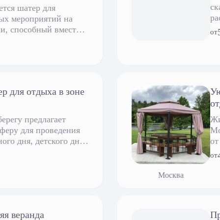
ск
ется шатер для
ра
ых мероприятий на
на
ки, способный вместить
от
 для отдыха в зоне
Ую
от
ерегу предлагает
Жи
феру для проведения
Мо
йного дня, детского дня
от
ой свадебной
ра
от
лдинга и других
во
пр
Москва
ус
ша
яя веранда
Пр