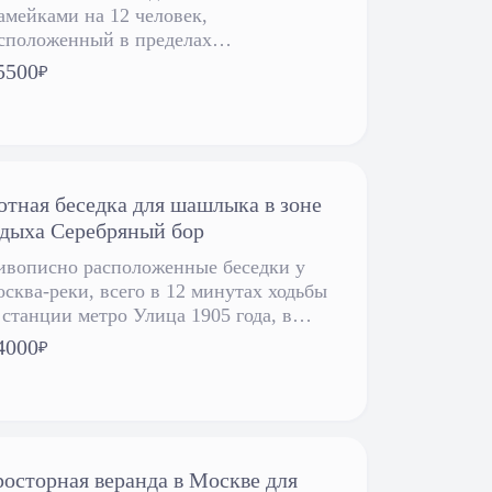
амейками на 12 человек,
сположенный в пределах
ционального парка Лосиный Остров.
5500
₽
тная беседка для шашлыка в зоне
дыха Серебряный бор
вописно расположенные беседки у
сква-реки, всего в 12 минутах ходьбы
 станции метро Улица 1905 года, в
йоне Серебряного Бора, с
4000
₽
зможностью самостоятельного
иготовления шашлыка или заказа
луг. В стоимость входят мангал,
мпуры и розжиг.
осторная веранда в Москве для