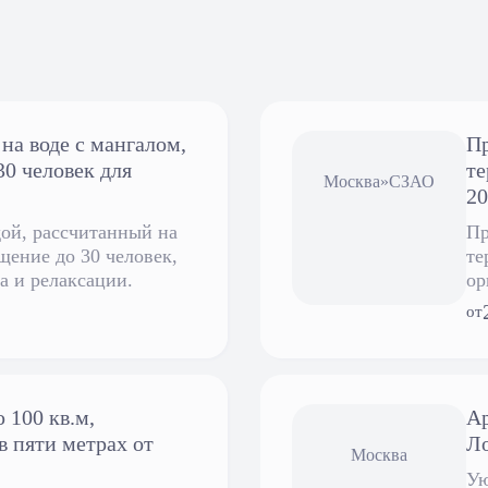
на воде с мангалом,
Пр
30 человек для
те
Москва
»
СЗАО
20
дой, рассчитанный на
Пр
щение до 30 человек,
те
а и релаксации.
ор
со
от
100 кв.м,
Ар
 пяти метрах от
Л
Москва
Ую