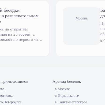
й беседки
Ба
 развлекательном
до
Москва
»
Пр
из
ка на открытом
об
ная на 25 гостей, с
ра
оимостью первого часа
от
ловека.
 гриль-домиков
Аренда беседок
кве
в Москве
московье
в Подмосковье
кт-Петербурге
в Санкт-Петербурге