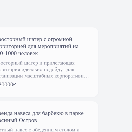
осторный шатер с огромной
рриторией для мероприятий на
0-1000 человек
осторный шатер и прилегающая
рритория идеально подойдут для
ганизации масштабных корпоративных
бытий на берегу Москва-реки.
20000
₽
енда навеса для барбекю в парке
осиный Остров
тный навес с обеденным столом и