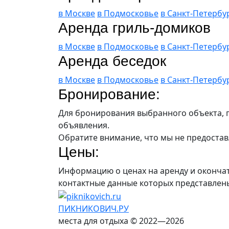
в Москве
в Подмосковье
в Санкт-Петербу
Аренда гриль-домиков
в Москве
в Подмосковье
в Санкт-Петербу
Аренда беседок
в Москве
в Подмосковье
в Санкт-Петербу
Бронирование:
Для бронирования выбранного объекта, п
объявления.
Обратите внимание, что мы не предостав
Цены:
Информацию о ценах на аренду и оконча
контактные данные которых представлен
ПИКНИКОВИЧ.РУ
места для отдыха © 2022—2026