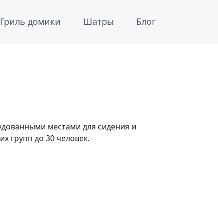
Блиндаж»
Гриль домики
Шатры
Блог
удованными местами для сидения и
х групп до 30 человек.