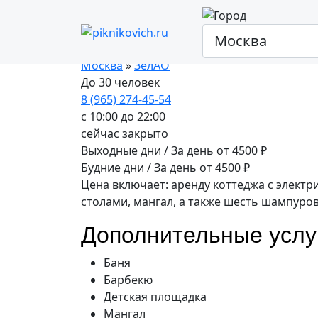
Аренда беседки н
Москва
»
ЗелАО
До 30 человек
8 (965) 274-45-54
с 10:00 до 22:00
сейчас закрыто
Выходные дни / За день
от
4500
₽
Будние дни / За день
от
4500
₽
Цена включает: аренду коттеджа с элект
столами, мангал, а также шесть шампуров
Дополнительные услу
Баня
Барбекю
Детская площадка
Мангал