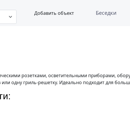
а 30 человек в клубе «
Беседки
Добавить объект
рическими розетками, осветительными приборами, обор
 или одну гриль-решетку. Идеально подходит для больши
ги: