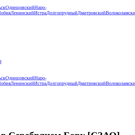
ьск
Одинцовский
Наро-
Лобня
Ленинский
Истра
Долгопрудный
Дмитровский
Волоколамск
О
ьск
Одинцовский
Наро-
Лобня
Ленинский
Истра
Долгопрудный
Дмитровский
Волоколамск