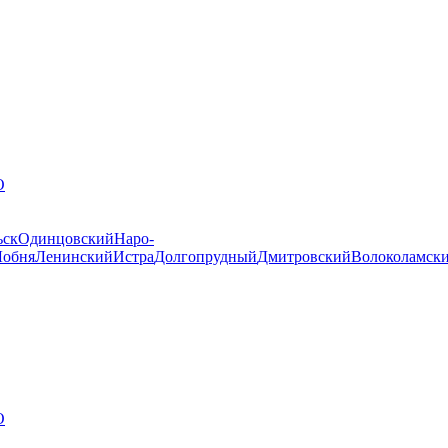
О
ьск
Одинцовский
Наро-
Лобня
Ленинский
Истра
Долгопрудный
Дмитровский
Волоколамск
О