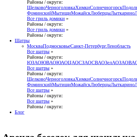
Районы / округи:
Щелково
Черноголовка
Химки
Солнечногорск
Подол
Фоминский
Мытищи
Можайск
Люберцы
Лыткарино
Все гриль домики
»
Районы / округи:
Все гриль домики
»
Районы / округи:
Шатры
Москва
Подмосковье
Санкт-Петербург
Ленобласть
Все шатры
»
Районы / округи:
ЮЗАО
ЮВАО
ЮАО
ЦАО
СЗАО
СВАО
ЗелАО
ЗАО
ВА
Все шатры
»
Районы / округи:
Щелково
Черноголовка
Химки
Солнечногорск
Подол
Фоминский
Мытищи
Можайск
Люберцы
Лыткарино
Все шатры
»
Районы / округи:
Все шатры
»
Районы / округи:
Блог