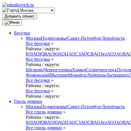
Добавить объект
Беседки
Москва
Подмосковье
Санкт-Петербург
Ленобласть
Все беседки
»
Районы / округи:
ЮЗАО
ЮВАО
ЮАО
ЦАО
СЗАО
СВАО
ЗелАО
ЗАО
ВА
Все беседки
»
Районы / округи:
Щелково
Черноголовка
Химки
Солнечногорск
Подол
Фоминский
Мытищи
Можайск
Люберцы
Лыткарино
Все беседки
»
Районы / округи:
Все беседки
»
Районы / округи:
Гриль домики
Москва
Подмосковье
Санкт-Петербург
Ленобласть
Все гриль домики
»
Районы / округи:
ЮЗАО
ЮВАО
ЮАО
ЦАО
СЗАО
СВАО
ЗелАО
ЗАО
ВА
Все гриль домики
»