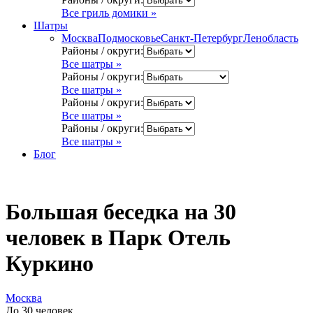
Все гриль домики »
Шатры
Москва
Подмосковье
Санкт-Петербург
Ленобласть
Районы / округи:
Все шатры »
Районы / округи:
Все шатры »
Районы / округи:
Все шатры »
Районы / округи:
Все шатры »
Блог
Большая беседка на 30
человек в Парк Отель
Куркино
Москва
До 30 человек