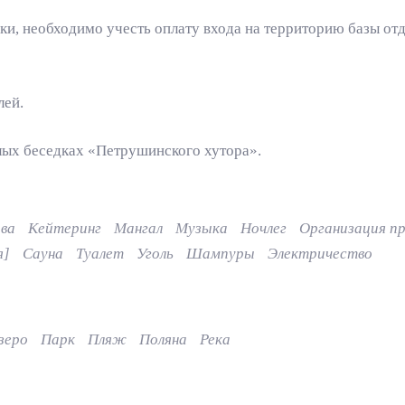
ки, необходимо учесть оплату входа на территорию базы от
лей.
лых беседках «Петрушинского хутора».
ва
Кейтеринг
Мангал
Музыка
Ночлег
Организация пр
я]
Сауна
Туалет
Уголь
Шампуры
Электричество
зеро
Парк
Пляж
Поляна
Река