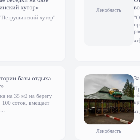
инский хутор»
во
Ленобласть
 "Петрушинский хутор"
"О
пр
ра
от
итории базы отдыха
За
г»
Пр
об
а на 35 м2 на берегу
кр
в 100 соток, вмещает
...
от
Ленобласть