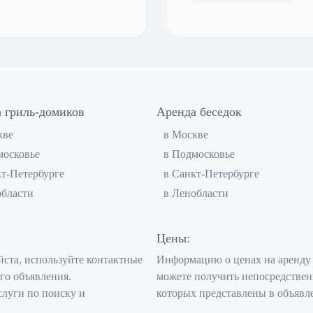
 гриль-домиков
Аренда беседок
кве
в Москве
московье
в Подмосковье
кт-Петербурге
в Санкт-Петербурге
области
в Ленобласти
Цены:
ста, используйте контактные
Информацию о ценах на аренду
го объявления.
можете получить непосредствен
слуги по поиску и
которых представлены в объявл