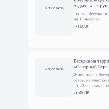
отдыха «Петруш
Ленобласть
Теплые беседки в
на 15 человек.
1000
от
₽
Беседка на терр
«Северный Бере
Ленобласть
Живописная беседк
озера, на участке 
15-20 человек – ид
5000
от
₽