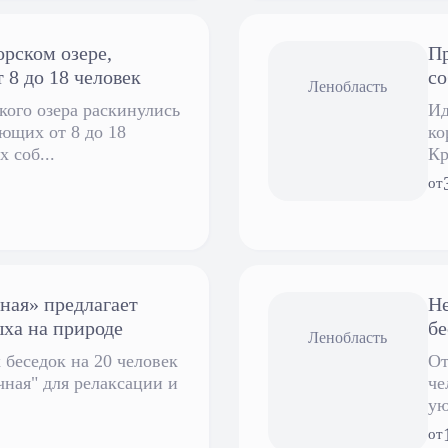
орском озере,
Пр
 8 до 18 человек
со
Ленобласть
кого озера раскинулись
Ид
ющих от 8 до 18
ко
 соб...
Кр
от
ная» предлагает
Не
ыха на природе
бе
Ленобласть
беседок на 20 человек
От
чная" для релаксации и
че
ую
от