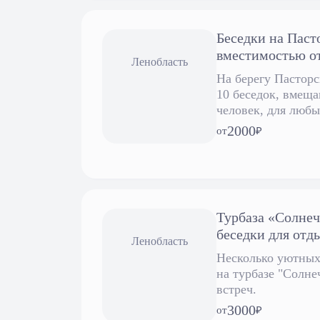
Беседки на Паст
вместимостью от
Ленобласть
На берегу Пасторс
10 беседок, вмеща
человек, для любых
2000
от
₽
Турбаза «Солнеч
беседки для отд
Ленобласть
Несколько уютных 
на турбазе "Солне
встреч.
3000
от
₽