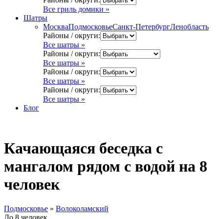
Все гриль домики »
Шатры
Москва
Подмосковье
Санкт-Петербург
Ленобласть
Районы / округи:
Все шатры »
Районы / округи:
Все шатры »
Районы / округи:
Все шатры »
Районы / округи:
Все шатры »
Блог
Качающаяся беседка с
мангалом рядом с водой на 8
человек
Подмосковье
»
Волоколамский
До 8 человек