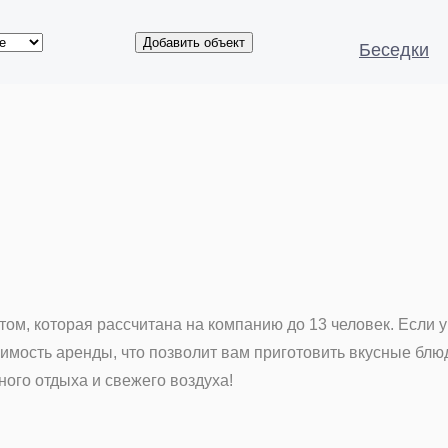
Добавить объект
седка на Круглом Озере
Беседки
ом, которая рассчитана на компанию до 13 человек. Если у
оимость аренды, что позволит вам приготовить вкусные блю
ного отдыха и свежего воздуха!