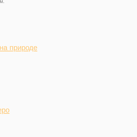
м.
на природе
еро