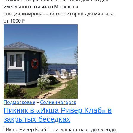
идеального отдыха в Москве на
специализированной территории для мангала.
от
1000
₽
Подмосковье
»
Солнечногорск
Пикник в «Икша Ривер Клаб» в
закрытых беседках
"Икша Ривер Клаб" приглашает на отдых у воды,