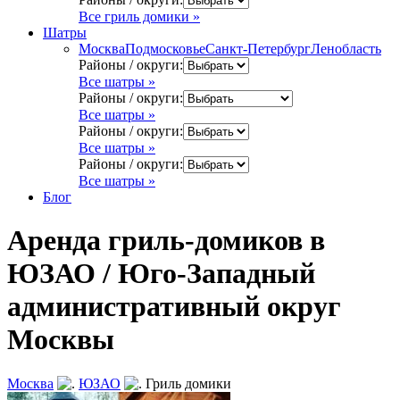
Все гриль домики »
Шатры
Москва
Подмосковье
Санкт-Петербург
Ленобласть
Районы / округи:
Все шатры »
Районы / округи:
Все шатры »
Районы / округи:
Все шатры »
Районы / округи:
Все шатры »
Блог
Аренда гриль-домиков в
ЮЗАО / Юго-Западный
административный округ
Москвы
Москва
ЮЗАО
Гриль домики